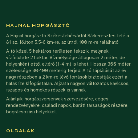
HAJNAL HORGÁSZTÓ
A Hajnal horgásztó Székesfehérvártól Sárkeresztes felé a
81 sz. főúton 5,5-6 km-re, az úttól 100 m-re található.
A tó közel 5 hektáros területen fekszik, melynek
vízfelülete 2 hektár. Vízmélysége átlagosan 2 méter, de
helyenként ettől eltérő (1-4 m) is lehet. Hossza 300 méter,
szélessége 30-100 méterig terjed. A tó táplálását az év
nagy részében a 2 km-re lévő források biztosítják ezért a
halak íze kifogástalan. Aljzata nagyon változatos kavicsos,
iszapos és homokos részek is vannak.
Ajánljuk: horgászversenyek szervezésére, céges
rendezvényekre, családi napok, baráti társaságok részére,
bográcsozási helyekkel.
OLDALAK