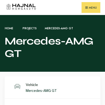
for:
Skip
MENU
to
content
HOME
PROJECTS
MERCEDES-AMG GT
Mercedes-AMG
GT
Vehicle
Mercedes-AMG GT