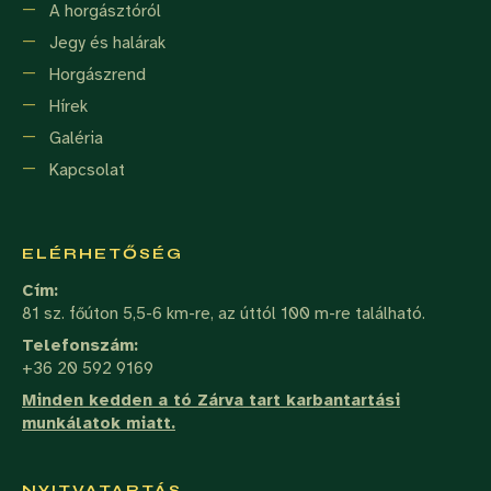
A horgásztóról
Jegy és halárak
Horgászrend
Hírek
Galéria
Kapcsolat
ELÉRHETŐSÉG
Cím:
81 sz. főúton 5,5-6 km-re, az úttól 100 m-re található.
Telefonszám:
+36 20 592 9169
Minden kedden a tó Zárva tart karbantartási
munkálatok miatt.
NYITVATARTÁS